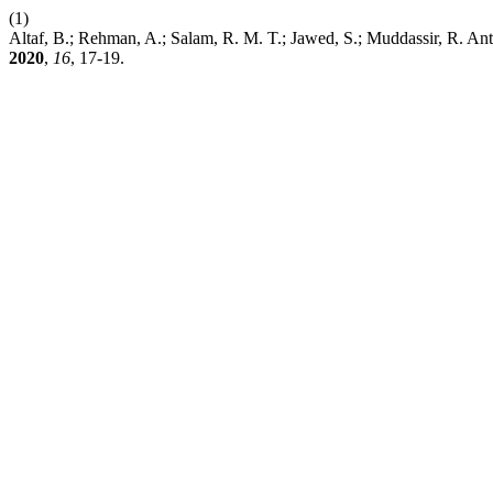
(1)
Altaf, B.; Rehman, A.; Salam, R. M. T.; Jawed, S.; Muddassir, R. An
2020
,
16
, 17-19.